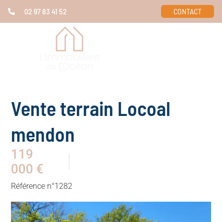
02 97 83 41 52
CONTACT
Vente terrain Locoal
mendon
119
000 €
Référence n°1282