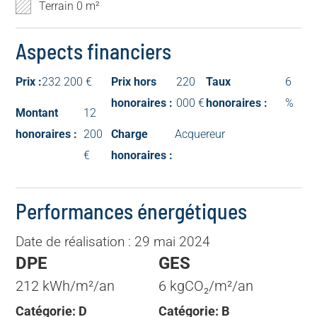
Terrain 0 m²
Aspects financiers
Prix :
232 200 €
Prix hors
220
Taux
6
honoraires :
000 €
honoraires :
%
Montant
12
honoraires :
200
Charge
Acquereur
€
honoraires :
Performances énergétiques
Date de réalisation : 29 mai 2024
DPE
GES
212 kWh/m²/an
6 kgCO₂/m²/an
Catégorie: D
Catégorie: B