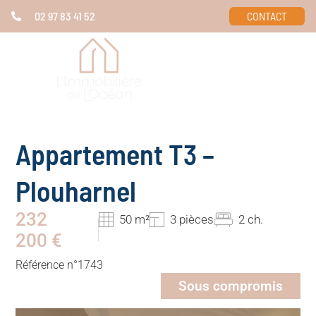
02 97 83 41 52
CONTACT
Appartement T3 –
Plouharnel
232
50 m²
3 pièces
2 ch.
200 €
Référence n°1743
Sous compromis