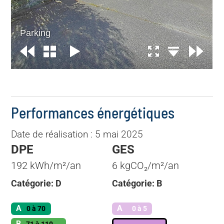
Performances énergétiques
Date de réalisation : 5 mai 2025
DPE
GES
192 kWh/m²/an
6 kgCO₂/m²/an
Catégorie: D
Catégorie: B
A
A
0 à 70
0 à 5
B