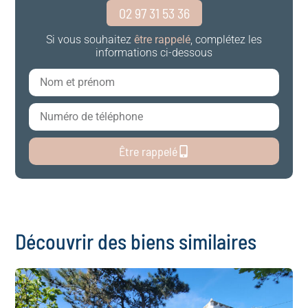
02 97 31 53 36
Si vous souhaitez
être rappelé
, complétez les
informations ci-dessous
Être rappelé
Découvrir des biens similaires