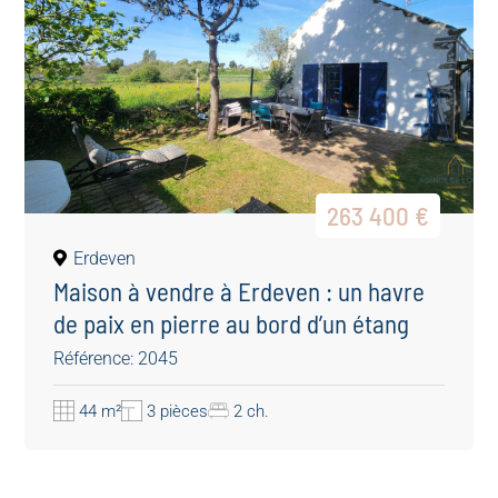
263 400 €
Erdeven
Maison à vendre à Erdeven : un havre
de paix en pierre au bord d’un étang
sauvage
Référence: 2045
44 m²
3 pièces
2 ch.