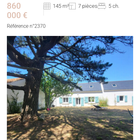
860
145 m²
7 pièces
5 ch.
000 €
Référence n°2370