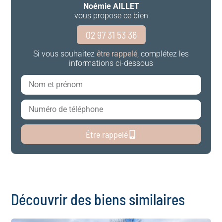
Noémie AILLET
vous propose ce bien
02 97 31 53 36
Si vous souhaitez
être rappelé
, complétez les
informations ci-dessous
Être rappelé
Découvrir des biens similaires