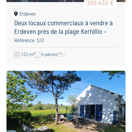
266 430 €
Erdeven
Deux locaux commerciaux à vendre à
Erdeven près de la plage Kerhillio –
Investissement rentable avec agence
Référence: 532
immobilière
122 m²
6 pièces
-