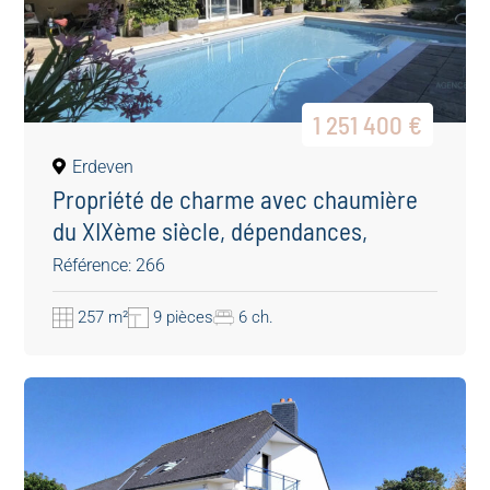
1 251 400 €
Erdeven
Propriété de charme avec chaumière
du XIXème siècle, dépendances,
piscine et plus de 4 000 m² de terrain
Référence: 266
constructible à Erdeven
257 m²
9 pièces
6 ch.