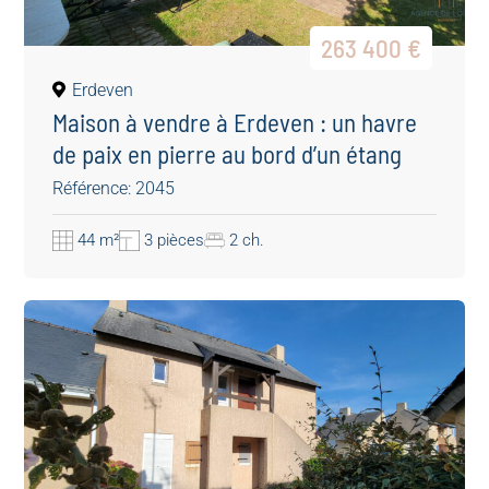
263 400 €
Erdeven
Maison à vendre à Erdeven : un havre
de paix en pierre au bord d’un étang
sauvage
Référence: 2045
44 m²
3 pièces
2 ch.