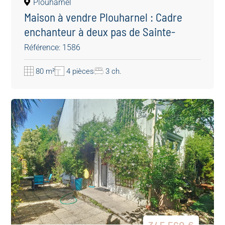
Plouharnel
Maison à vendre Plouharnel : Cadre
enchanteur à deux pas de Sainte-
Barbe
Référence: 1586
80 m²
4 pièces
3 ch.