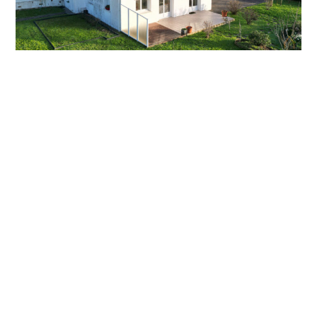
523 100 €
Plouharnel
Maison à vendre à Plouharnel proche
de Carnac et des plages du Morbihan
Référence: 1109
115 m²
6 pièces
4 ch.