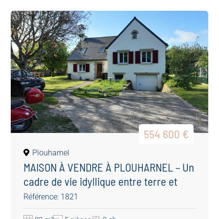
554 600 €
Plouharnel
MAISON À VENDRE À PLOUHARNEL – Un
cadre de vie idyllique entre terre et
mer !
Référence: 1821