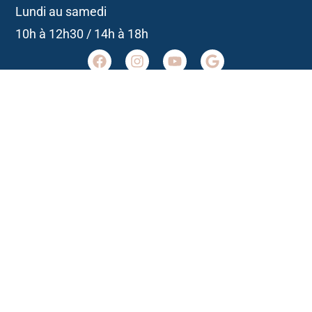
Lundi au samedi
10h à 12h30 / 14h à 18h
Agence Belle-Île-en-Mer
02 97 31 53 36
belleile@agencedelocean.fr
Horaires
Lundi au samedi
10h à 12h30 / 14h à 18h