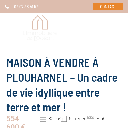
02 97 83 41 52
CONTACT
MAISON À VENDRE À
PLOUHARNEL – Un cadre
de vie idyllique entre
terre et mer !
554
82 m²
5 pièces
3 ch.
600 €