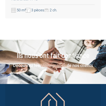
50 m²
3 pièces
2 ch.
Ils nous ont fait confiance
Découvrez les
témoignages
de nos clients