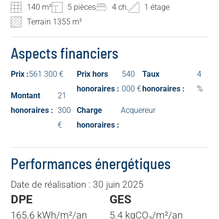
140 m²
5 pièces
4 ch.
1 étage
Terrain 1355 m²
Aspects financiers
Prix :
561 300 €
Prix hors
540
Taux
4
honoraires :
000 €
honoraires :
%
Montant
21
honoraires :
300
Charge
Acquereur
€
honoraires :
Performances énergétiques
Date de réalisation : 30 juin 2025
DPE
GES
165.6 kWh/m²/an
5.4 kgCO₂/m²/an